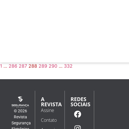
1
…
286
287
288
289
290
…
332
A
REDES
REVISTA
SOCIAIS
Assine
© 2026
Revista
Contato
Segurança