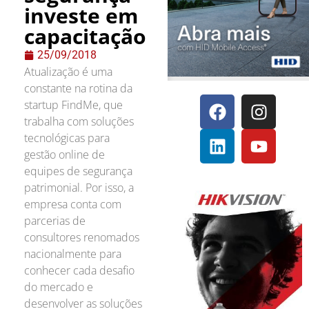
investe em
capacitação
25/09/2018
Atualização é uma
constante na rotina da
startup FindMe, que
trabalha com soluções
tecnológicas para
gestão online de
equipes de segurança
patrimonial. Por isso, a
empresa conta com
parcerias de
consultores renomados
nacionalmente para
conhecer cada desafio
do mercado e
desenvolver as soluções