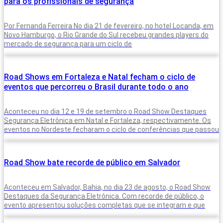
para os profissionais de segurança
Por Fernanda Ferreira No dia 21 de fevereiro, no hotel Locanda, em
Novo Hamburgo, o Rio Grande do Sul recebeu grandes players do
mercado de segurança para um ciclo de
Road Shows em Fortaleza e Natal fecham o ciclo de
eventos que percorreu o Brasil durante todo o ano
Aconteceu no dia 12 e 19 de setembro o Road Show Destaques
Segurança Eletrônica em Natal e Fortaleza, respectivamente. Os
eventos no Nordeste fecharam o ciclo de conferências que passou
Road Show bate recorde de público em Salvador
Aconteceu em Salvador, Bahia, no dia 23 de agosto, o Road Show
Destaques da Segurança Eletrônica. Com recorde de público, o
evento apresentou soluções completas que se integram e que