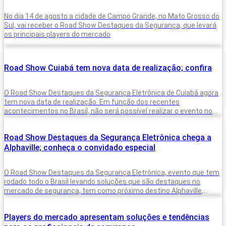
No dia 14 de agosto a cidade de Campo Grande, no Mato Grosso do
Sul, vai receber o Road Show Destaques da Segurança, que levará
os principais players do mercado
Road Show Cuiabá tem nova data de realização; confira
O Road Show Destaques da Segurança Eletrônica de Cuiabá agora
tem nova data de realização. Em função dos recentes
acontecimentos no Brasil, não será possível realizar o evento no
próximo
Road Show Destaques da Segurança Eletrônica chega a
Alphaville; conheça o convidado especial
O Road Show Destaques da Segurança Eletrônica, evento que tem
rodado todo o Brasil levando soluções que são destaques no
mercado de segurança, tem como próximo destino Alphaville,
localizado na
Players do mercado apresentam soluções e tendências