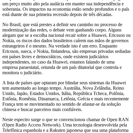
um preço muito alto pela audácia em manter sua independência e
soberania. Os impactos na economia estão sendo profundos e o país
está diante de sua primeira recessão depois de três décadas.
No Brasil, que está prestes a definir seu caminho no processo de
modernização das redes, o debate vem ganhando corpo. Alguns
alegam que se a escolha nacional recair sobre a Huawei, Ericsson ou
Nokia, os riscos dos dados brasileiros caírem nas mãos de governos
estrangeiros é o mesmo. Na verdade isto é um erro. Enquanto
Ericsson, sueca, e Nokia, finlandesa, são empresas privadas sediadas
em países livres e democráticos, onde existem judiciários
independentes, no caso da Huawei, estamos falando de uma
empresa paraestatal, oriunda de um país ditatorial que controla e
monitora o judiciário.
A lista de países que optaram por blindar seus sistemas da Huawei
tem aumentado ao longo tempo. Austrália, Nova Zelândia, Reino
Unido, Japão, Estados Unidos, Itália, República Tcheca, Polônia,
Estônia, Romênia, Dinamarca, Letônia, Grécia e mais recentemente
França tem se movimentado no sentido de afastar-se da solução
chinesa e buscar parceiros mais confiáveis.
Neste espectro surge o que se convencionou chamar de Open RAN
(Open Radio Access Network). Uma tecnologia desenvolvida pela
Telefônica espanhola e a Rakuten japonesa que usa uma plataforma