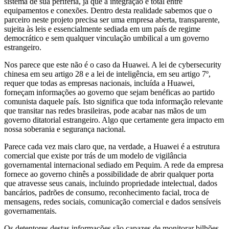
sistema de sua periferia, já que a integração é total entre
equipamentos e conexões. Dentro desta realidade sabemos que o
parceiro neste projeto precisa ser uma empresa aberta, transparente,
sujeita às leis e essencialmente sediada em um país de regime
democrático e sem qualquer vinculação umbilical a um governo
estrangeiro.
Nos parece que este não é o caso da Huawei. A lei de cybersecurity
chinesa em seu artigo 28 e a lei de inteligência, em seu artigo 7º,
requer que todas as empresas nacionais, incluída a Huawei,
forneçam informações ao governo que sejam benéficas ao partido
comunista daquele país. Isto significa que toda informação relevante
que transitar nas redes brasileiras, pode acabar nas mãos de um
governo ditatorial estrangeiro. Algo que certamente gera impacto em
nossa soberania e segurança nacional.
Parece cada vez mais claro que, na verdade, a Huawei é a estrutura
comercial que existe por trás de um modelo de vigilância
governamental internacional sediado em Pequim. A rede da empresa
fornece ao governo chinês a possibilidade de abrir qualquer porta
que atravesse seus canais, incluindo propriedade intelectual, dados
bancários, padrões de consumo, reconhecimento facial, troca de
mensagens, redes sociais, comunicação comercial e dados sensíveis
governamentais.
Os detentores destas informações são capazes de monitorar bilhões