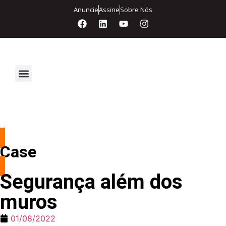
Anuncie
Assine
Sobre Nós
Segurança Eletrônica
Case
Segurança além dos
muros
01/08/2022