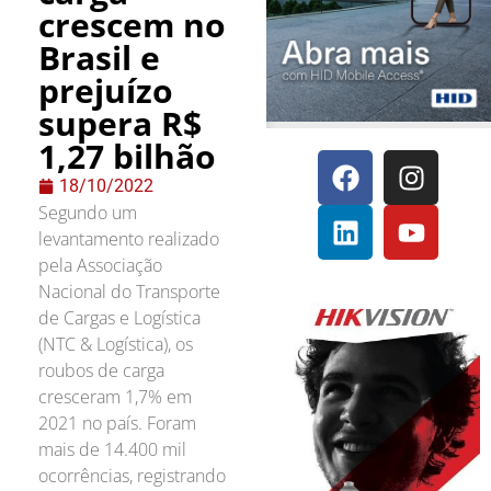
crescem no
Brasil e
prejuízo
supera R$
1,27 bilhão
18/10/2022
Segundo um
levantamento realizado
pela Associação
Nacional do Transporte
de Cargas e Logística
(NTC & Logística), os
roubos de carga
cresceram 1,7% em
2021 no país. Foram
mais de 14.400 mil
ocorrências, registrando