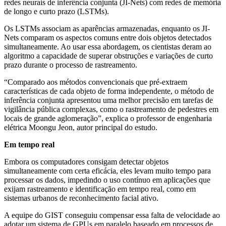
redes neurais de inferência conjunta (JI-Nets) com redes de memória
de longo e curto prazo (LSTMs).
Os LSTMs associam as aparências armazenadas, enquanto os JI-
Nets comparam os aspectos comuns entre dois objetos detectados
simultaneamente. Ao usar essa abordagem, os cientistas deram ao
algoritmo a capacidade de superar obstruções e variações de curto
prazo durante o processo de rastreamento.
“Comparado aos métodos convencionais que pré-extraem
características de cada objeto de forma independente, o método de
inferência conjunta apresentou uma melhor precisão em tarefas de
vigilância pública complexas, como o rastreamento de pedestres em
locais de grande aglomeração”, explica o professor de engenharia
elétrica Moongu Jeon, autor principal do estudo.
Em tempo real
Embora os computadores consigam detectar objetos
simultaneamente com certa eficácia, eles levam muito tempo para
processar os dados, impedindo o uso contínuo em aplicações que
exijam rastreamento e identificação em tempo real, como em
sistemas urbanos de reconhecimento facial ativo.
A equipe do GIST conseguiu compensar essa falta de velocidade ao
adotar um sistema de GPUs em paralelo baseado em processos de