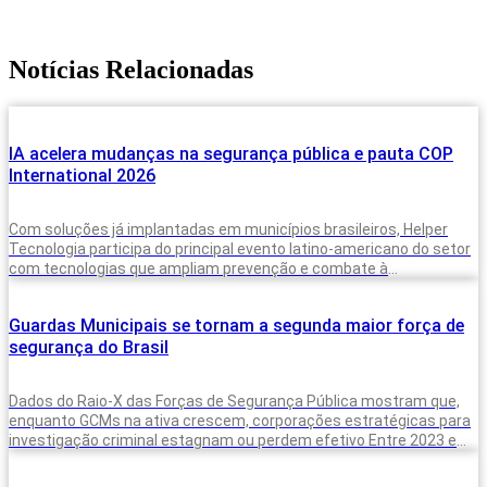
Notícias Relacionadas
IA acelera mudanças na segurança pública e pauta COP
International 2026
Com soluções já implantadas em municípios brasileiros, Helper
Tecnologia participa do principal evento latino-americano do setor
com tecnologias que ampliam prevenção e combate à
criminalidade A inteligência artificial deixou de
Guardas Municipais se tornam a segunda maior força de
segurança do Brasil
Dados do Raio-X das Forças de Segurança Pública mostram que,
enquanto GCMs na ativa crescem, corporações estratégicas para
investigação criminal estagnam ou perdem efetivo Entre 2023 e
2025, o Brasil