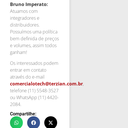
Bruno Imperato:
Atuamos com
integradores e
distribuidores.
Possuímos uma política
bem definida de preços
e volumes, assim todos
ganham!
Os interessados podem
entrar em contato
através do e-mail
comercialotech@terzian.com.br
,
telefone (11) 5548-3527
ou WhatsApp (11) 4420-
2084.
Compartilhe: