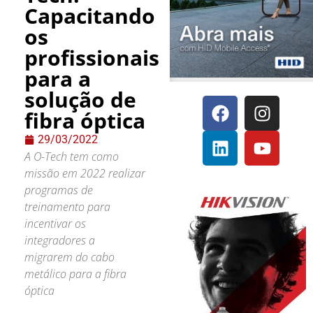
Capacitando
os
profissionais
para a
solução de
fibra óptica
29/03/2022
A O-Tech tem como
missão em 2022 realizar
programas de
treinamento para
incentivar os
integradores a
migrarem do cabo
metálico para a fibra
óptica