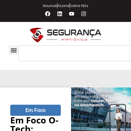
Anuncie
Assine
Sobre Nós
Em Foco
Em Foco O-
Tech: