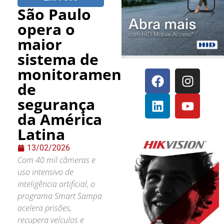
São Paulo
opera o
maior
sistema de
monitoramento
de
segurança
da América
Latina
13/02/2026
Com 40 mil câmeras e
uso intensivo de
inteligência artificial, o
programa Smart Sampa
acelera prisões,
recupera veículos e