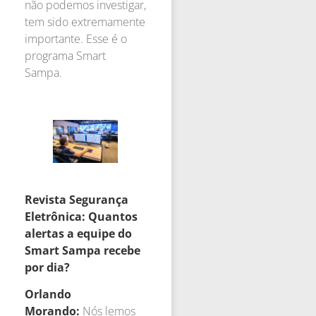
não podemos investigar,
tem sido extremamente
importante. Esse é o
programa Smart
Sampa.
Revista Segurança
Eletrônica: Quantos
alertas a equipe do
Smart Sampa recebe
por dia?
Orlando
Morando:
Nós lemos