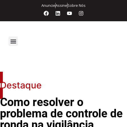
Anuncie
Assine
Sobre Nós
Segurança Eletrônica
Destaque
Como resolver o
problema de controle de
ronda na vigilância