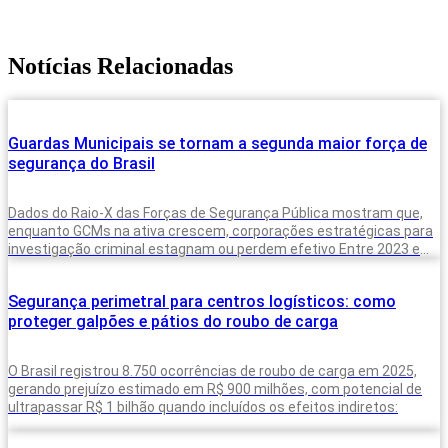
Notícias Relacionadas
Guardas Municipais se tornam a segunda maior força de
segurança do Brasil
Dados do Raio-X das Forças de Segurança Pública mostram que,
enquanto GCMs na ativa crescem, corporações estratégicas para
investigação criminal estagnam ou perdem efetivo Entre 2023 e
2025, o Brasil
Segurança perimetral para centros logísticos: como
proteger galpões e pátios do roubo de carga
O Brasil registrou 8.750 ocorrências de roubo de carga em 2025,
gerando prejuízo estimado em R$ 900 milhões, com potencial de
ultrapassar R$ 1 bilhão quando incluídos os efeitos indiretos: