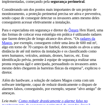
implementadas, começando pela
segurança perimetral
.
Considerando um dos pontos mais importantes de um projeto de
monitoramento, a proteção perimetral precisa ser ativa e preventiva,
sendo capaz de conseguir detectar os invasores antes mesmo deles
conseguirem acessar efetivamente a instalação.
Para o especialista em segurança e diretor da
Ôguen
Hen Harel, uma
das formas de colocar essa estratégia em prática é utilizando radares
que fazem detecção de longo alcance dos alvos. “Os
radares da
Magos
, por exemplo, conseguem cobrir uma área de 600 mil m²,
algo em torno de 70 campos de futebol, detectando os alvos a uma
distância de até mil metros da instalação e os classificando como
seres humanos, veículos, animais, drones, barcos, etc. Essa
identificação prévia, permite à equipe de segurança realizar uma
pronta resposta ágil e antecipada, persuadindo os invasores antes
mesmo deles chegarem às barreiras físicas da empresa”, explicou o
diretor.
Além do hardware, a solução de radares Magos conta com um
software inteligente, capaz de reduzir drasticamente o disparo de
alarmes falsos, conseguindo, por exemplo, separar “alvo amigo” de
ameaças.
Leia mais:
Como reduzir drasticamente o alarme falso no