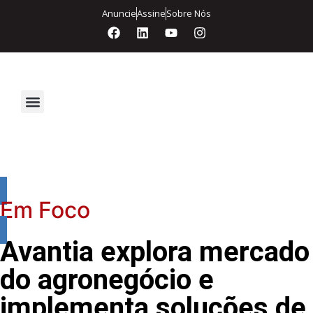
Anuncie
Assine
Sobre Nós
Segurança Eletrônica
Em Foco
Avantia explora mercado
do agronegócio e
implementa soluções de