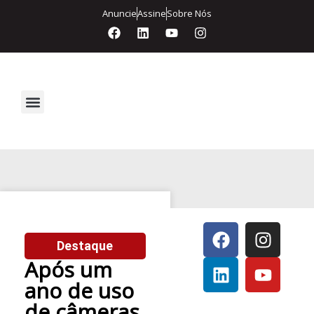
Anuncie
Assine
Sobre Nós
Segurança Eletrônica
Destaque
Após um
ano de uso
de câmeras