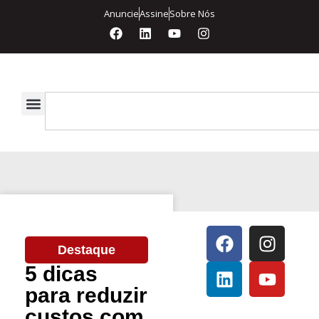
Anuncie
Assine
Sobre Nós
Destaque
5 dicas
para reduzir
custos com