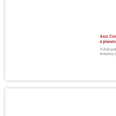
Axis Co
e planet
A Axis pu
Initiativ