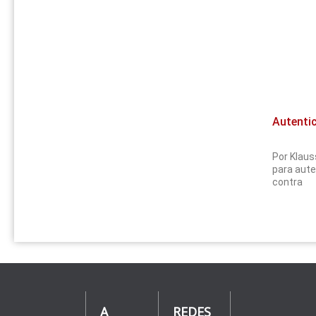
Autentic
Por Klaus
para aute
contra
A
REDES