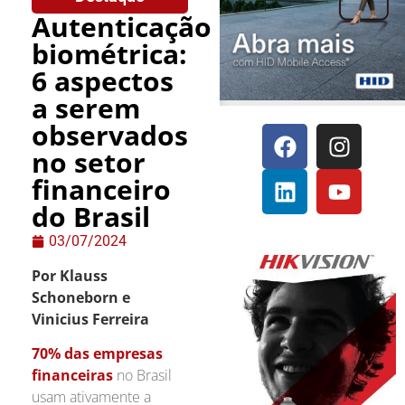
Autenticação
biométrica:
6 aspectos
a serem
observados
no setor
financeiro
do Brasil
03/07/2024
Por Klauss
Schoneborn e
Vinicius Ferreira
70% das empresas
financeiras
no Brasil
usam ativamente a