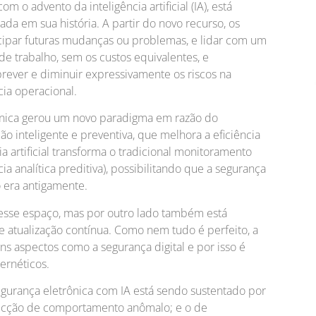
 o advento da inteligência artificial (IA), está
da em sua história. A partir do novo recurso, os
cipar futuras mudanças ou problemas, e lidar com um
e trabalho, sem os custos equivalentes, e
rever e diminuir expressivamente os riscos na
cia operacional.
ônica gerou um novo paradigma em razão do
o inteligente e preventiva, que melhora a eficiência
ia artificial transforma o tradicional monitoramento
ncia analítica preditiva), possibilitando que a segurança
era antigamente.
esse espaço, mas por outro lado também está
 atualização contínua. Como nem tudo é perfeito, a
uns aspectos como a segurança digital e por isso é
ernéticos.
urança eletrônica com IA está sendo sustentado por
etecção de comportamento anômalo; e o de