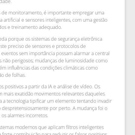
idade.
ais de monitoramento, é importante empregar uma
 artificial e sensores inteligentes, com uma gestão
idos e treinamento adequado.
ueda porque os sistemas de segurança eletrônica
uste preciso de sensores e protocolos de
eventos sem importância possam alarmar a central
os não perigosos; mudanças de luminosidade como
bém influências das condições climáticas como
o de folhas.
s positivos a partir da IA e análise de vídeo. Os
om mais exatidão movimentos relevantes daqueles
a a tecnologia tipificar um elemento tentando invadir
 despretensiosamente por perto. A mudança foi o
 os alarmes incorretos.
stemas modernos que aplicam filtros inteligentes
 forte contribuição para reduzir os falsos positivos.