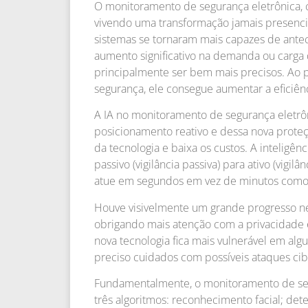
O monitoramento de segurança eletrônica, com
vivendo uma transformação jamais presencia
sistemas se tornaram mais capazes de ante
aumento significativo na demanda ou carga d
principalmente ser bem mais precisos. Ao p
segurança, ele consegue aumentar a eficiên
A IA no monitoramento de segurança eletr
posicionamento reativo e dessa nova proteçã
da tecnologia e baixa os custos. A inteligênc
passivo (vigilância passiva) para ativo (vigilâ
atue em segundos em vez de minutos como 
Houve visivelmente um grande progresso n
obrigando mais atenção com a privacidade e
nova tecnologia fica mais vulnerável em alg
preciso cuidados com possíveis ataques cib
Fundamentalmente, o monitoramento de seg
três algoritmos: reconhecimento facial; d