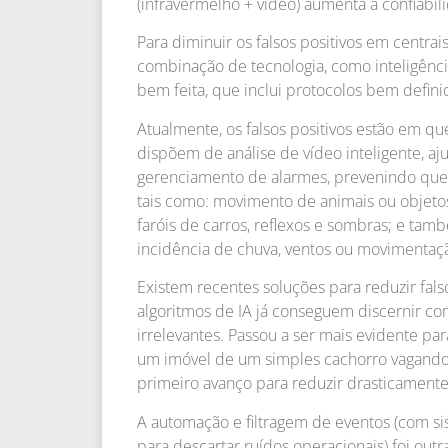
(infravermelho + vídeo) aumenta a confiabil
Para diminuir os falsos positivos em centr
combinação de tecnologia, como inteligência
bem feita, que inclui protocolos bem defin
Atualmente, os falsos positivos estão em q
dispõem de análise de vídeo inteligente, aj
gerenciamento de alarmes, prevenindo que 
tais como: movimento de animais ou objet
faróis de carros, reflexos e sombras; e tam
incidência de chuva, ventos ou movimentaçã
Existem recentes soluções para reduzir falso
algoritmos de IA já conseguem discernir c
irrelevantes. Passou a ser mais evidente par
um imóvel de um simples cachorro vagando
primeiro avanço para reduzir drasticamente
A automação e filtragem de eventos (com si
para descartar ruídos operacionais) foi outra