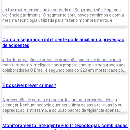
Já faz muito tempo que o mercado de Segurança não é apenas
vigilância patrimonial. O segmento abriu novos caminhos e com a
mesma tecnologia utilizada para fazer o monitoramento, é
Como a segurança inteligente pode auxiliar na prevenção
de acidentes
Indústrias, galpões e áreas de produção podem se beneficiar do
monitoramento inteligente para proporcionar mais segurança aos
colaboradores O Brasil é segundo país do G20 em mortalidade por
acidentes no
É possível prever crimes?
A prevenção de crimes é uma meta que toda empresa deseja
alcançar. Nenhum negócio quer ser vítima de assalto, invasão ou
depredação, entretanto, a solução padrão de vigilância apenas
com
Monitoramento Inteligente e IoT: tecnologias combinadas