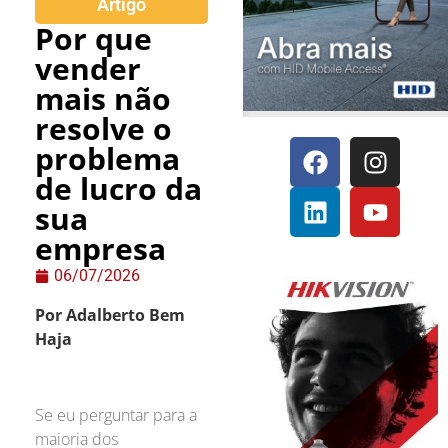
Artigo
Por que
vender
mais não
resolve o
problema
de lucro da
sua
empresa
06/07/2026
Por Adalberto Bem
Haja
Se eu perguntar para a
maioria dos