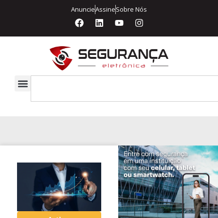
Anuncie
Assine
Sobre Nós