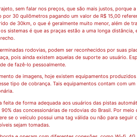
ajeto, sem falar nos preços, que são mais justos, porque a
 por 30 quilômetros pagando um valor de R$ 15,00 refere
rrido de 30km, o que é geralmente muito menor, além de tr
 os sistemas é que as praças estão a uma longa distância,
trecho.
terminadas rodovias, podem ser reconhecidos por suas placa
ça, pois ainda existem aquelas de suporte ao usuário. Es
ade de fazê-lo pessoalmente.
ento de imagens, hoje existem equipamentos produzidos n
a esse tipo de cobrança. Tais equipamentos contam com um
nária.
seja feita de forma adequada aos usuários das pistas aut
90% das concessionárias de rodovias do Brasil. Por meio 
re se o veículo possui uma tag válida ou não para seguir o
bíveis sejam tomadas.
orda e operam com diferentes conexões, como Wi-fi, 4G