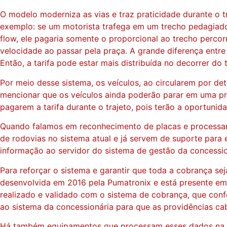
O modelo moderniza as vias e traz praticidade durante o tr
exemplo: se um motorista trafega em um trecho pedagiado
flow, ele pagaria somente o proporcional ao trecho perco
velocidade ao passar pela praça. A grande diferença entre
Então, a tarifa pode estar mais distribuída no decorrer do 
Por meio desse sistema, os veículos, ao circularem por de
mencionar que os veículos ainda poderão parar em uma pra
pagarem a tarifa durante o trajeto, pois terão a oportunid
Quando falamos em reconhecimento de placas e processam
de rodovias no sistema atual e já servem de suporte par
informação ao servidor do sistema de gestão da concessio
Para reforçar o sistema e garantir que toda a cobrança 
desenvolvida em 2016 pela Pumatronix e está presente em 
realizado e validado com o sistema de cobrança, que confe
ao sistema da concessionária para que as providências ca
Há também equipamentos que processam esses dados na b