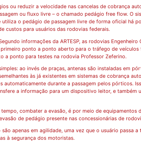
gios ou reduzir a velocidade nas cancelas de cobrança au
assagem ou fluxo livre – o chamado pedágio free flow. O s
ue utiliza o pedágio de passagem livre de forma oficial há 
e custos para usuários das rodovias federais.
. Segundo informações da ARTESP, as rodovias Engenheiro 
 primeiro ponto a ponto aberto para o tráfego de veículos
o a ponto para testes na rodovia Professor Zeferino.
imples: ao invés de praças, antenas são instaladas em pór
s semelhantes às já existentes em sistemas de cobrança au
os automaticamente durante a passagem pelos pórticos. Is
ransfere a informação para um dispositivo leitor, e também
o tempo, combater a evasão, é por meio de equipamentos 
 evasão de pedágio presente nas concessionárias de rodovi
ão apenas em agilidade, uma vez que o usuário passa a tr
as à segurança dos motoristas.