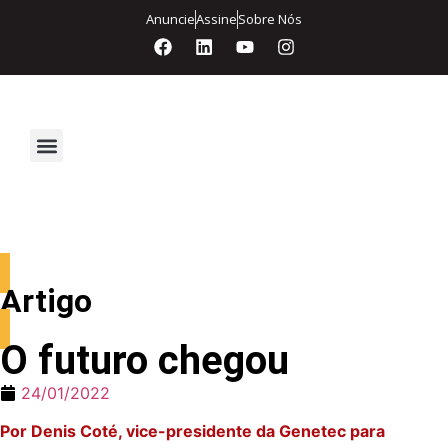
Anuncie
Assine
Sobre Nós
Segurança Eletrônica
Artigo
O futuro chegou
24/01/2022
Por Denis Coté, vice-presidente da Genetec para