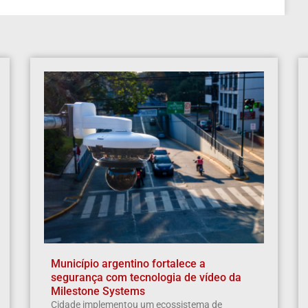
Município argentino fortalece a
segurança com tecnologia de vídeo da
Milestone Systems
Cidade implementou um ecossistema de