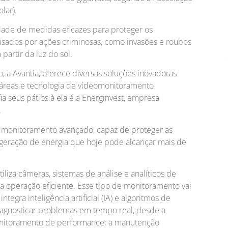
lar).
dade de medidas eficazes para proteger os
ausados por ações criminosas, como invasões e roubos
partir da luz do sol.
o, a Avantia, oferece diversas soluções inovadoras
áreas e tecnologia de videomonitoramento
ia seus pátios à ela é a Energinvest, empresa
.
e monitoramento avançado, capaz de proteger as
a geração de energia que hoje pode alcançar mais de
liza câmeras, sistemas de análise e analíticos de
ma operação eficiente. Esse tipo de monitoramento vai
egra inteligência artificial (IA) e algoritmos de
agnosticar problemas em tempo real, desde a
onitoramento de performance; a manutenção