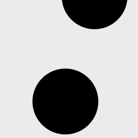
Parque de aventuras implanta câmeras
de rede Axis, controle de acesso e
sistemas de áudio inteligente
Recursos analíticos de vídeo da Axis ajudam a
otimizar o dimensionamento das equipes e o
atendimento ao cliente nas atrações, áreas de
alimentação e salas de festas Desde o jingle