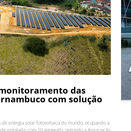
 monitoramento das
Pernambuco com solução
es de energia solar fotovoltaica do mundo, ocupando a
ade instalada, com 50 gigawatts, segundo a Associação