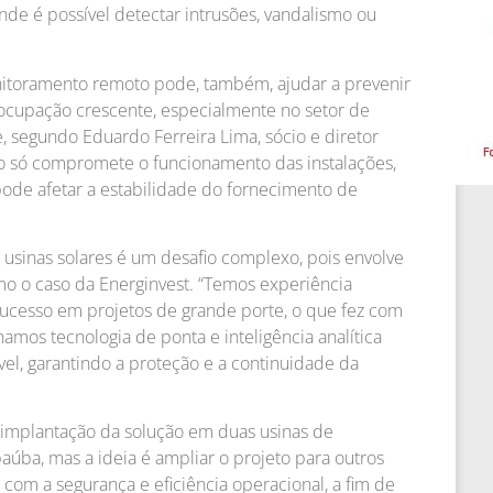
 onde é possível detectar intrusões, vandalismo ou
nitoramento remoto pode, também, ajudar a prevenir
ocupação crescente, especialmente no setor de
e, segundo Eduardo Ferreira Lima, sócio e diretor
ão só compromete o funcionamento das instalações,
pode afetar a estabilidade do fornecimento de
 usinas solares é um desafio complexo, pois envolve
omo o caso da Energinvest. “Temos experiência
sucesso em projetos de grande porte, o que fez com
mos tecnologia de ponta e inteligência analítica
vel, garantindo a proteção e a continuidade da
a implantação da solução em duas usinas de
úba, mas a ideia é ampliar o projeto para outros
com a segurança e eficiência operacional, a fim de