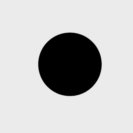
Tecnologia de vídeo da Milestone
impulsiona duas décadas de operações
bancárias seguras no BROU
A Milestone Systems tem apoiado o Banco de la
República Oriental del Uruguay (BROU) por mais
de 20 anos, cuja infraestrutura de
videosegurança hoje se baseia na plataforma
XProtect, elemento