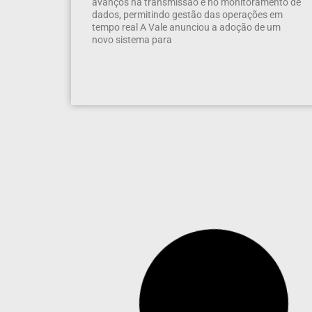
avanços na transmissão e no monitoramento de
dados, permitindo gestão das operações em
tempo real A Vale anunciou a adoção de um
novo sistema para