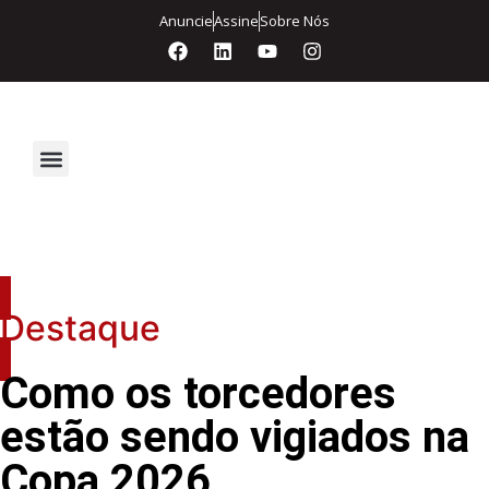
Anuncie
Assine
Sobre Nós
Segurança Eletrônica
Destaque
Como os torcedores
estão sendo vigiados na
Copa 2026