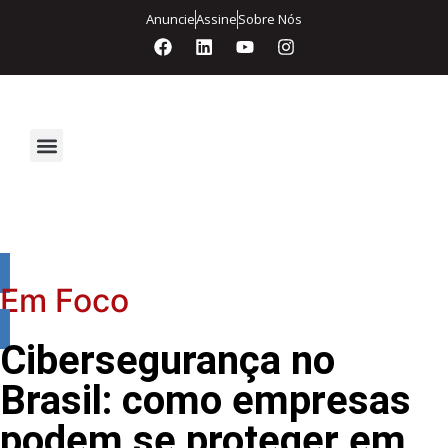
Anuncie
Assine
Sobre Nós
Segurança Eletrônica
Em Foco
Cibersegurança no
Brasil: como empresas
podem se proteger em