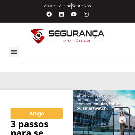
Anuncie
Assine
Sobre Nós
Artigo
3 passos
para se