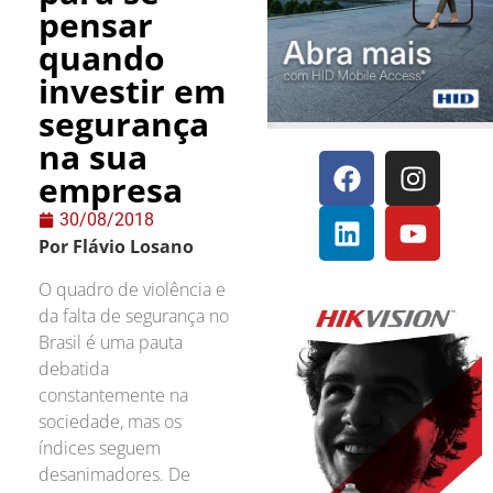
pensar
quando
investir em
segurança
na sua
empresa
30/08/2018
Por Flávio Losano
O quadro de violência e
da falta de segurança no
Brasil é uma pauta
debatida
constantemente na
sociedade, mas os
índices seguem
desanimadores. De