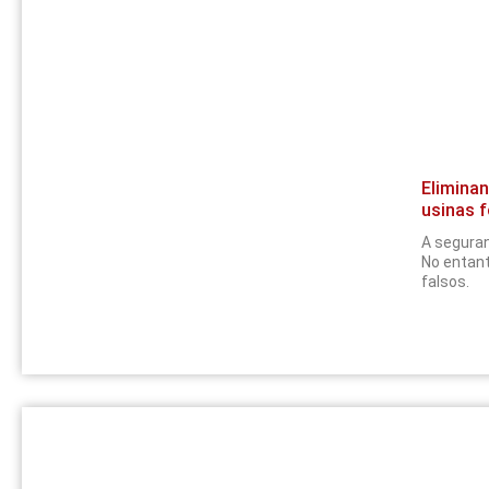
Eliminan
usinas f
A seguran
No entant
falsos.