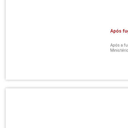
Após fug
Após a fu
Ministéri