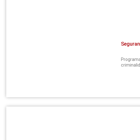
Seguran
Programa
criminali