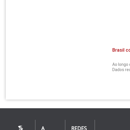
Brasil c
Ao longo 
Dados rec
A
REDES