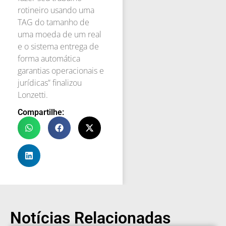
rotineiro usando uma
TAG do tamanho de
uma moeda de um real
e o sistema entrega de
forma automática
garantias operacionais e
jurídicas” finalizou
Lonzetti.
Compartilhe:
Notícias Relacionadas