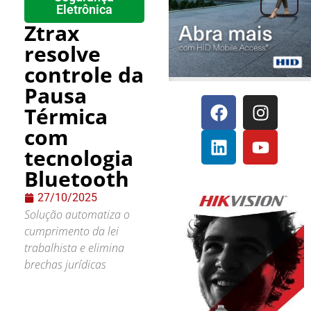
Eletrônica
Ztrax
resolve
controle da
Pausa
Térmica
com
tecnologia
Bluetooth
27/10/2025
Solução automatiza o
cumprimento da lei
trabalhista e elimina
brechas jurídicas