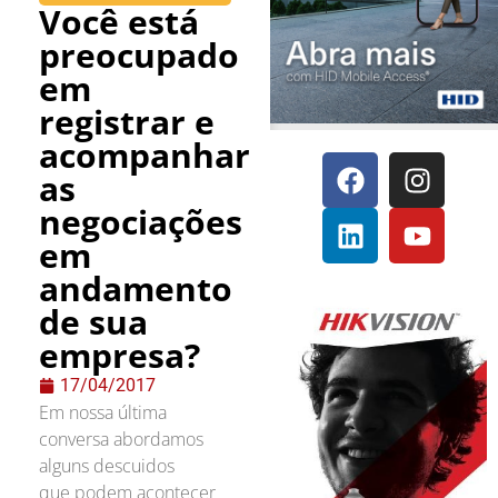
Você está
preocupado
em
registrar e
acompanhar
as
negociações
em
andamento
de sua
empresa?
17/04/2017
Em nossa última
conversa abordamos
alguns descuidos
que podem acontecer