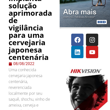
solução
aprimorada
de
vigilância
para uma
cervejaria
japonesa
centenária
08/08/2022
Uma conhecida
cervejaria japonesa
centenária,
reverenciada
localmente por seu
saquê, shochu, vinho de
ameixa, cerveja e