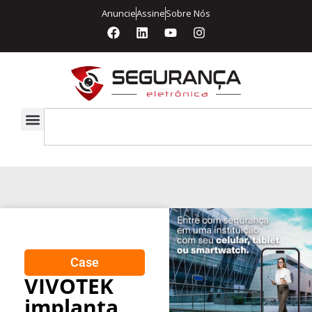
Anuncie
Assine
Sobre Nós
Case
VIVOTEK
implanta