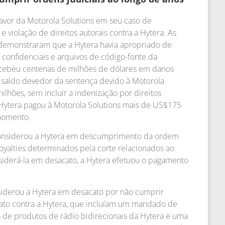
 favor da Motorola Solutions em seu caso de
 violação de direitos autorais contra a Hytera. As
 demonstraram que a Hytera havia apropriado de
confidenciais e arquivos de código-fonte da
recebeu centenas de milhões de dólares em danos
l saldo devedor da sentença devido à Motorola
lhões, sem incluir a indenização por direitos
A Hytera pagou à Motorola Solutions mais de US$175
 momento.
al considerou a Hytera em descumprimento da ordem
oyalties determinados pela corte relacionados ao
considerá-la em desacato, a Hytera efetuou o pagamento
onsiderou a Hytera em desacato por não cumprir
cato contra a Hytera, que incluíam um mandado de
 de produtos de rádio bidirecionais da Hytera e uma