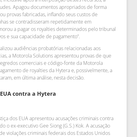
raudes. Apagou documentos apropriados de forma
ou provas fabricadas, inflando seus custos de
nhas se contradisseram repetidamente em
orou a pagar os royalties determinados pelo tribunal
tivos e sua capacidade de pagamento”.
 realizou audiências probatórias relacionadas aos
ias, a Motorola Solutions apresentou provas de que
 segredos comerciais e código-fonte da Motorola
pagamento de royalties da Hytera e, possivelmente, a
aram, em última análise, nesta decisão.
 EUA contra a Hytera
stiça dos EUA apresentou acusações criminais contra
ndo o ex-executivo Gee Siong (G.S.) Kok. A acusação
 de violações criminais federais dos Estados Unidos