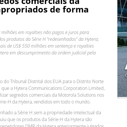
redos comerciais da
apropriados de forma
 milhões em royalties não pagos e juros para
dos produtos da Série H “redesenhados” da Hytera;
ais de US$ 550 milhões em sentença e royalties
Hytera em descumprimento da ordem judicial pela
 do Tribunal Distrital dos EUA para o Distrito Norte
cidiu que a Hytera Communications Corporation Limited,
ilizar segredos comerciais da Motorola Solutions nos
Série-H da Hytera, vendidos em todo o mundo.
enhado a Série H sem a propriedade intelectual da
cluiu que os produtos da Série-H da Hytera são
 repetidores DMR da Hytera anteriormente julgados,