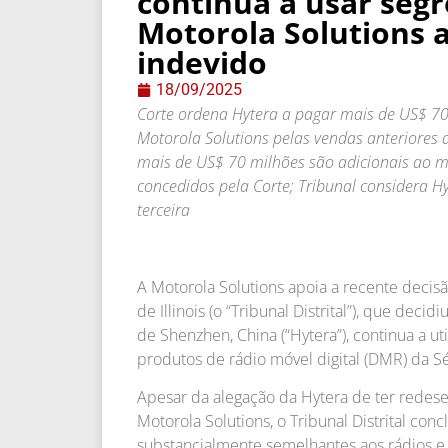
continua a usar seg
Motorola Solutions 
indevido
18/09/2025
Corte ordena Hytera a pagar mais de US$ 70
Motorola Solutions pelas vendas anteriores 
mais de US$ 70 milhões são adicionais ao m
concedidos pela Corte; Tribunal considera 
terceira
A Motorola Solutions apoia a recente decisão
de Illinois (o “Tribunal Distrital”), que de
de Shenzhen, China (“Hytera”), continua a ut
produtos de rádio móvel digital (DMR) da 
Apesar da alegação da Hytera de ter redes
Motorola Solutions, o Tribunal Distrital con
substancialmente semelhantes aos rádios e