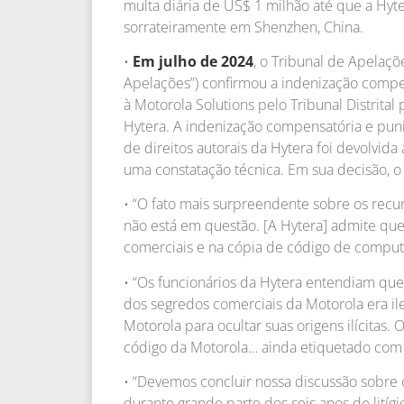
multa diária de US$ 1 milhão até que a Hyt
sorrateiramente em Shenzhen, China.
•
Em julho de 2024
, o Tribunal de Apelaçõ
Apelações”) confirmou a indenização compe
à Motorola Solutions pelo Tribunal Distrita
Hytera. A indenização compensatória e pun
de direitos autorais da Hytera foi devolvida
uma constatação técnica. Em sua decisão, o
• “O fato mais surpreendente sobre os recu
não está em questão. [A Hytera] admite que 
comerciais e na cópia de código de computa
• “Os funcionários da Hytera entendiam que 
dos segredos comerciais da Motorola era ile
Motorola para ocultar suas origens ilícitas
código da Motorola… ainda etiquetado com 
• “Devemos concluir nossa discussão sobre 
durante grande parte dos seis anos de litígio