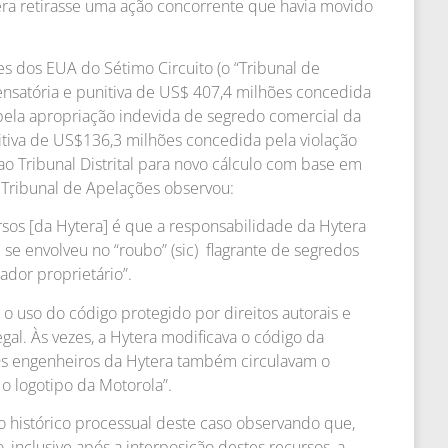
era retirasse uma ação concorrente que havia movido
es dos EUA do Sétimo Circuito (o “Tribunal de
nsatória e punitiva de US$ 407,4 milhões concedida
l pela apropriação indevida de segredo comercial da
itiva de US$136,3 milhões concedida pela violação
 ao Tribunal Distrital para novo cálculo com base em
 Tribunal de Apelações observou:
rsos [da Hytera] é que a responsabilidade da Hytera
se envolveu no “roubo” (sic) flagrante de segredos
dor proprietário”.
o uso do código protegido por direitos autorais e
gal. Às vezes, a Hytera modificava o código da
. Os engenheiros da Hytera também circulavam o
o logotipo da Motorola”.
o histórico processual deste caso observando que,
, inclusive após a interposição destes recursos, a