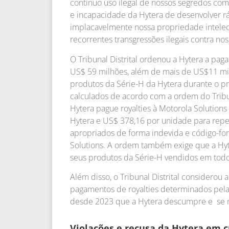
contínuo uso ilegal de nossos segredos come
e incapacidade da Hytera de desenvolver r
implacavelmente nossa propriedade intelect
recorrentes transgressões ilegais contra no
O Tribunal Distrital ordenou a Hytera a paga
US$ 59 milhões, além de mais de US$11 mi
produtos da Série-H da Hytera durante o pr
calculados de acordo com a ordem do Tribun
Hytera pague royalties à Motorola Solutions
Hytera e US$ 378,16 por unidade para repe
apropriados de forma indevida e código-fon
Solutions. A ordem também exige que a Hyte
seus produtos da Série-H vendidos em todo
Além disso, o Tribunal Distrital considerou
pagamentos de royalties determinados pela 
desde 2023 que a Hytera descumpre e se re
Violações e recusa da Hytera em c