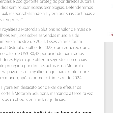
rciais e código-fonte protegido por direitos autorais,
ádios sem roubar nossas tecnologias. Defenderemos
ual, responsabilizando a Hytera por suas contínuas e
ssa empresa.”
r royalties à Motorola Solutions no valor de mais de
lhões em juros sobre as vendas mundiais de
imeiro trimestre de 2024. Esses valores foram
al Distrital de julho de 2022, que requereu que a
 no valor de US$ 80,32 por unidade para rádios
tidores Hytera que utilizem segredos comerciais
te protegido por direitos autorais da Motorola
ra pague esses royalties daqui para frente sobre
 o mundo, após o primeiro trimestre de 2024.
 a Hytera em desacato por deixar de efetuar os
corte à Motorola Solutions, marcando a terceira vez
cusa a obedecer a ordens judiciais.
umprir ordens judiciais ao longo de anos