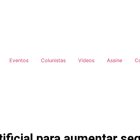
Eventos
Colunistas
Vídeos
Assine
C
rtificial para aumentar s