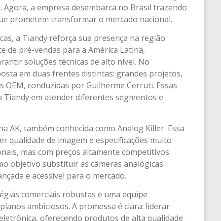
r. Agora, a empresa desembarca no Brasil trazendo
que prometem transformar o mercado nacional.
cas, a Tiandy reforça sua presença na região.
 de pré-vendas para a América Latina,
antir soluções técnicas de alto nível. No
sta em duas frentes distintas: grandes projetos,
es OEM, conduzidas por Guilherme Cerruti. Essas
 Tiandy em atender diferentes segmentos e
inha AK, também conhecida como Analog Killer. Essa
cer qualidade de imagem e especificações muito
onais, mas com preços altamente competitivos.
 objetivo substituir as câmeras analógicas
nçada e acessível para o mercado.
égias comerciais robustas e uma equipe
planos ambiciosos. A promessa é clara: liderar
letrônica, oferecendo produtos de alta qualidade