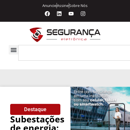
Anuncie
Assine
Sobre Nós
Destaque
Subestações
de energia: