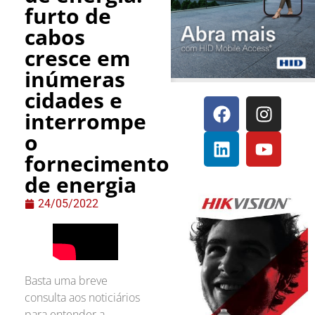
furto de
cabos
cresce em
inúmeras
cidades e
interrompe
o
fornecimento
de energia
24/05/2022
Basta uma breve
consulta aos noticiários
para entender a