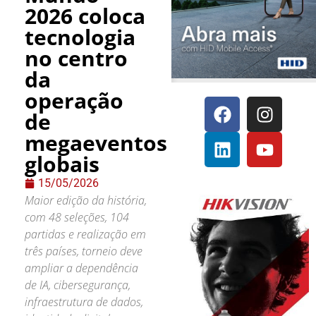
2026 coloca
tecnologia
no centro
da
operação
de
megaeventos
globais
15/05/2026
Maior edição da história,
com 48 seleções, 104
partidas e realização em
três países, torneio deve
ampliar a dependência
de IA, cibersegurança,
infraestrutura de dados,