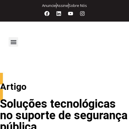
Anuncie
Assine
Sobre Nós
Segurança Eletrônica
Artigo
Soluções tecnológicas
no suporte de segurança
pública