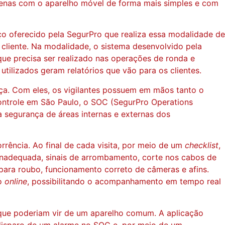
 apenas com o aparelho móvel de forma mais simples e com
iço oferecido pela SegurPro que realiza essa modalidade de
cliente. Na modalidade, o sistema desenvolvido pela
ue precisa ser realizado nas operações de ronda e
tilizados geram relatórios que vão para os clientes.
ça. Com eles, os vigilantes possuem em mãos tanto o
controle em São Paulo, o SOC (SegurPro Operations
a segurança de áreas internas e externas dos
orrência. Ao final de cada visita, por meio de um
checklist
,
 inadequada, sinais de arrombamento, corte nos cabos de
para roubo, funcionamento correto de câmeras e afins.
io
online
, possibilitando o acompanhamento em tempo real
s que poderiam vir de um aparelho comum. A aplicação
disparo de um alarme no SOC e, por meio de um