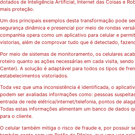
dotados de Inteligência Artificial, Internet das Coisas e
mais proteção.
Um dos principais exemplos desta transformação pode se
segurança dinâmica e presencial por meio de rondas vers
companhia opera como um aplicativo para celular e permit
vistorias, além de comprovar tudo que é detectado, fazendo
Por meio de sistemas de monitoramento, os celulares acab
roteiro quanto as ações necessárias em cada visita, send
Center). A solução é adaptável para todos os tipos de fre
estabelecimentos vistoriados.
Toda vez que uma inconsistência é identificada, o aplicati
podem ser avaliadas informações como: pessoas suspeitas,
entrada de rede elétrica/internet/telefonia, pontos de al
Todas estas informações alimentam um banco de dados que
para o cliente.
O celular também mitiga o risco de fraude e, por possuir 
também conta com um Botão de Pânico, que uma vez aciona