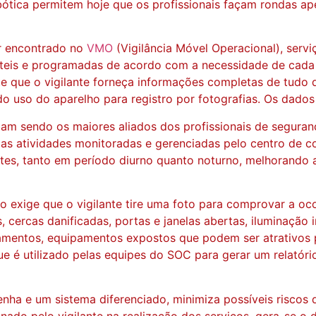
 Robótica permitem hoje que os profissionais façam rondas
r encontrado no
VMO
(Vigilância Móvel Operacional), serv
áteis e programadas de acordo com a necessidade de cada 
e que o vigilante forneça informações completas de tudo q
 uso do aparelho para registro por fotografias. Os dados u
am sendo os maiores aliados dos profissionais de seguran
o as atividades monitoradas e gerenciadas pelo centro de 
ntes, tanto em período diurno quanto noturno, melhorando 
vo exige que o vigilante tire uma foto para comprovar a oc
 cercas danificadas, portas e janelas abertas, iluminação
agamentos, equipamentos expostos que podem ser atrativos 
 é utilizado pelas equipes do SOC para gerar um relatór
senha e um sistema diferenciado, minimiza possíveis risco
do pelo vigilante na realização dos serviços, gera-se o 