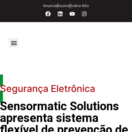
Anuncie
Assine
Sobre Nós
Segurança Eletrônica
Segurança Eletrônica
Sensormatic Solutions
apresenta sistema
flexível de prevenção de