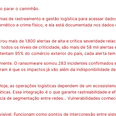
so parar o caminhão.
mas de rastreamento e gestão logística para acessar dados
ernético e crime físico, e ela está documentada nos dados 
trou mais de 1.800 alertas de alta e crítica severidade rel
odos os níveis de criticidade, são mais de 58 mil alerta
stentam 95% do comércio exterior do país, cada alerta tem
balmente. O ransomware somou 283 incidentes confirmados 
am é que os impactos já vão além da indisponibilidade de
 Hoje, as operações logísticas dependem de um ecossistema
icas. Essa integração é o que garante rastreabilidade e e
cia de segmentação entre redes… Vulnerabilidades conhecid
isível. Funcionam como pontos de interconexão entre siste