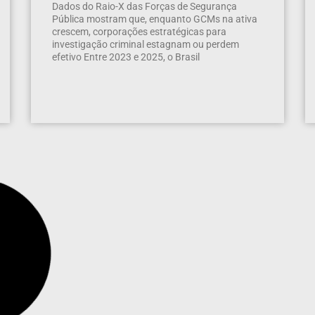
Dados do Raio-X das Forças de Segurança
Pública mostram que, enquanto GCMs na ativa
crescem, corporações estratégicas para
investigação criminal estagnam ou perdem
efetivo Entre 2023 e 2025, o Brasil