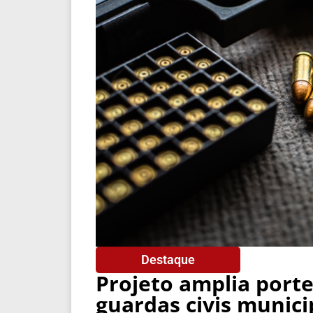
Destaque
Projeto amplia port
guardas civis municip