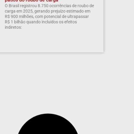
O Brasil registrou 8.750 ocorrências de roubo de
carga em 2025, gerando prejuízo estimado em
R$ 900 milhões, com potencial de ultrapassar
R$ 1 bilhão quando incluídos os efeitos
indiretos: