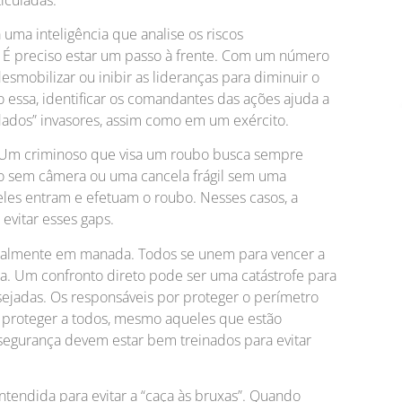
uma inteligência que analise os riscos
. É preciso estar um passo à frente. Com um número
smobilizar ou inibir as lideranças para diminuir o
essa, identificar os comandantes das ações ajuda a
dados” invasores, assim como em um exército.
s. Um criminoso que visa um roubo busca sempre
ço sem câmera ou uma cancela frágil sem uma
eles entram e efetuam o roubo. Nesses casos, a
evitar esses gaps.
rmalmente em manada. Todos se unem para vencer a
ça. Um confronto direto pode ser uma catástrofe para
ejadas. Os responsáveis por proteger o perímetro
e proteger a todos, mesmo aqueles que estão
a segurança devem estar bem treinados para evitar
tendida para evitar a “caça às bruxas”. Quando