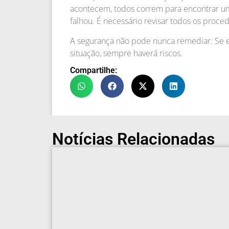
acontecem, todos correm para encontrar um 
falhou. É necessário revisar todos os proce
A segurança não pode nunca remediar. Se el
situação, sempre haverá riscos.
Compartilhe:
Notícias Relacionadas