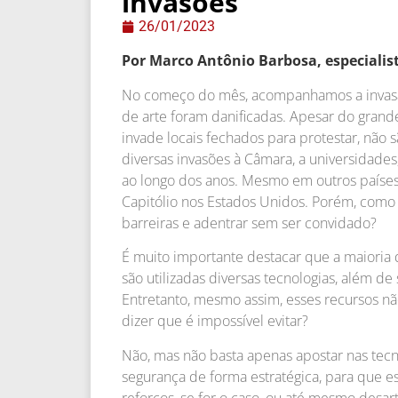
invasões
26/01/2023
Por Marco Antônio Barbosa, especialis
No começo do mês, acompanhamos a invasão
de arte foram danificadas. Apesar do grand
invade locais fechados para protestar, não 
diversas invasões à Câmara, a universidades
ao longo dos anos. Mesmo em outros países,
Capitólio nos Estados Unidos. Porém, como
barreiras e adentrar sem ser convidado?
É muito importante destacar que a maioria d
são utilizadas diversas tecnologias, além d
Entretanto, mesmo assim, esses recursos nã
dizer que é impossível evitar?
Não, mas não basta apenas apostar nas tecn
segurança de forma estratégica, para que e
reforços, se for o caso, ou até mesmo desart