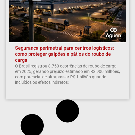
Segurança perimetral para centros logísticos:
como proteger galpões e pátios do roubo de
carga
O Brasil registrou 8.750 ocorrências de roubo de carga
em 2025, gerando prejuízo estimado em R$ 900 milhões,
com potencial de ultrapassar R$ 1 bilhão quando
incluídos os efeitos indiretos: