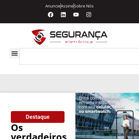
Anuncie
Assine
Sobre Nós
Destaque
Os
verdadeiros