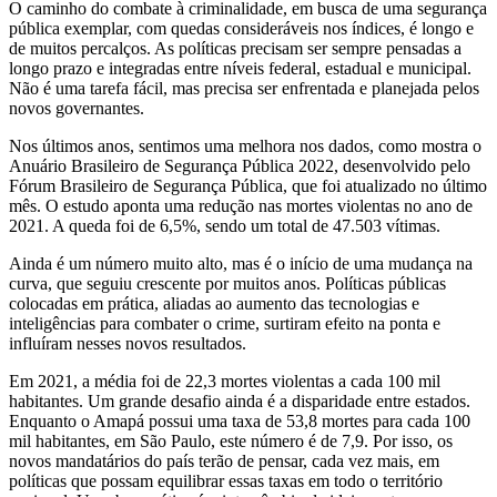
O caminho do combate à criminalidade, em busca de uma segurança
pública exemplar, com quedas consideráveis nos índices, é longo e
de muitos percalços. As políticas precisam ser sempre pensadas a
longo prazo e integradas entre níveis federal, estadual e municipal.
Não é uma tarefa fácil, mas precisa ser enfrentada e planejada pelos
novos governantes.
Nos últimos anos, sentimos uma melhora nos dados, como mostra o
Anuário Brasileiro de Segurança Pública 2022, desenvolvido pelo
Fórum Brasileiro de Segurança Pública, que foi atualizado no último
mês. O estudo aponta uma redução nas mortes violentas no ano de
2021. A queda foi de 6,5%, sendo um total de 47.503 vítimas.
Ainda é um número muito alto, mas é o início de uma mudança na
curva, que seguiu crescente por muitos anos. Políticas públicas
colocadas em prática, aliadas ao aumento das tecnologias e
inteligências para combater o crime, surtiram efeito na ponta e
influíram nesses novos resultados.
Em 2021, a média foi de 22,3 mortes violentas a cada 100 mil
habitantes. Um grande desafio ainda é a disparidade entre estados.
Enquanto o Amapá possui uma taxa de 53,8 mortes para cada 100
mil habitantes, em São Paulo, este número é de 7,9. Por isso, os
novos mandatários do país terão de pensar, cada vez mais, em
políticas que possam equilibrar essas taxas em todo o território