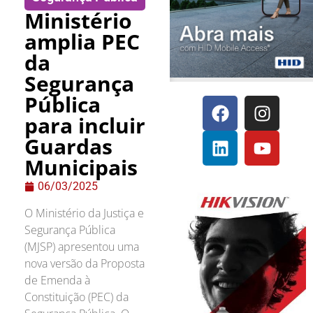
Ministério
amplia PEC
da
Segurança
Pública
para incluir
Guardas
Municipais
06/03/2025
O Ministério da Justiça e
Segurança Pública
(MJSP) apresentou uma
nova versão da Proposta
de Emenda à
Constituição (PEC) da