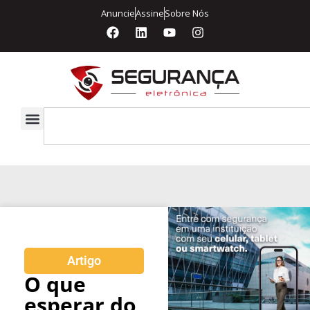
Anuncie
Assine
Sobre Nós
Artigo
O que
esperar do