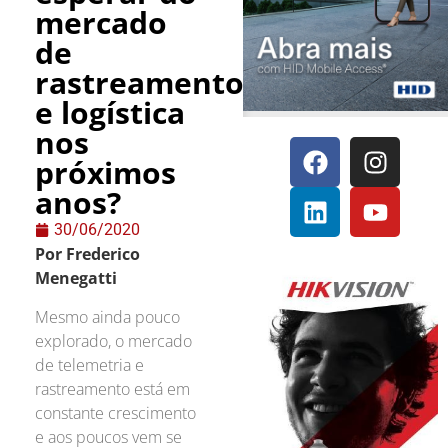
mercado
de
rastreamento
e logística
nos
próximos
anos?
30/06/2020
Por Frederico
Menegatti
Mesmo ainda pouco
explorado, o mercado
de telemetria e
rastreamento está em
constante crescimento
e aos poucos vem se