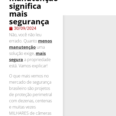
significa
mais
segurança
30/09/2024
Não, você não leu
errado. Quanto
menos
manutenção
uma
solução exige,
mais
segura
a propriedade
está. Vamos explicar!
O que mais vemos no
mercado de segurança
brasileiro são projetos
de proteção perimetral
com dezenas, centenas
e muitas vezes
MILHARES de câmeras