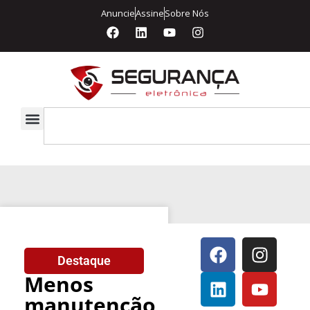
Anuncie
Assine
Sobre Nós
Destaque
Menos
manutenção