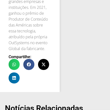
grandes empresas e
instituições. Em 2021,
ganhou o prêmio de
Produtor de Conteúdo
das Américas sobre
essa tecnologia,
atribuído pela própria
OutSystems no evento
Global da fabricante.
Compartilhe:
Notícias Relacionadas