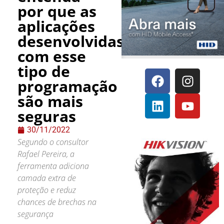
por que as
aplicações
desenvolvidas
com esse
tipo de
programação
são mais
seguras
30/11/2022
Segundo o consultor
Rafael Pereira, a
ferramenta adiciona
camada extra de
proteção e reduz
chances de brechas na
segurança