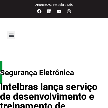
Anuncie
Assine
Sobre Nós
Segurança Eletrônica
Segurança Eletrônica
Intelbras lança serviço
de desenvolvimento e
treinamento de