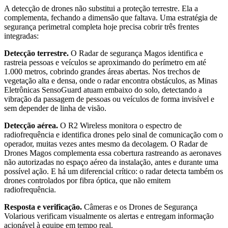
A detecção de drones não substitui a proteção terrestre. Ela a
complementa, fechando a dimensão que faltava. Uma estratégia de
segurança perimetral completa hoje precisa cobrir três frentes
integradas:
Detecção terrestre.
O Radar de segurança Magos identifica e
rastreia pessoas e veículos se aproximando do perímetro em até
1.000 metros, cobrindo grandes áreas abertas. Nos trechos de
vegetação alta e densa, onde o radar encontra obstáculos, as Minas
Eletrônicas SensoGuard atuam embaixo do solo, detectando a
vibração da passagem de pessoas ou veículos de forma invisível e
sem depender de linha de visão.
Detecção aérea.
O R2 Wireless monitora o espectro de
radiofrequência e identifica drones pelo sinal de comunicação com o
operador, muitas vezes antes mesmo da decolagem. O Radar de
Drones Magos complementa essa cobertura rastreando as aeronaves
não autorizadas no espaço aéreo da instalação, antes e durante uma
possível ação. E há um diferencial crítico: o radar detecta também os
drones controlados por fibra óptica, que não emitem
radiofrequência.
Resposta e verificação.
Câmeras e os Drones de Segurança
Volarious verificam visualmente os alertas e entregam informação
acionável à equipe em tempo real.