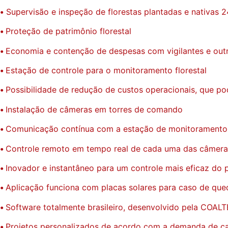
•
Supervisão e inspeção de florestas plantadas e nativas 2
•
Proteção de patrimônio florestal
•
Economia e contenção de despesas com vigilantes e out
•
Estação de controle para o monitoramento florestal
•
Possibilidade de redução de custos operacionais, que po
•
Instalação de câmeras em torres de comando
•
Comunicação contínua com a estação de monitoramento 
•
Controle remoto em tempo real de cada uma das câmeras
•
Inovador e instantâneo para um controle mais eficaz do p
•
Aplicação funciona com placas solares para caso de que
•
Software totalmente brasileiro, desenvolvido pela COAL
•
Projetos personalizados de acordo com a demanda de cad