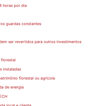
4 horas por dia
ros guardas constantes
dem ser revertidos para outros investimentos
florestal
 instaladas
atrimônio florestal ou agrícola
da de energia
TECH
a local e cliente